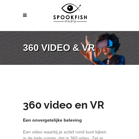
360 VIDEO & VR
360 video en VR
Een onvergetelijke beleving
Een video waarbij je actief rond kunt kijken
in de hele ruimte: dat is 360 video. Zet je