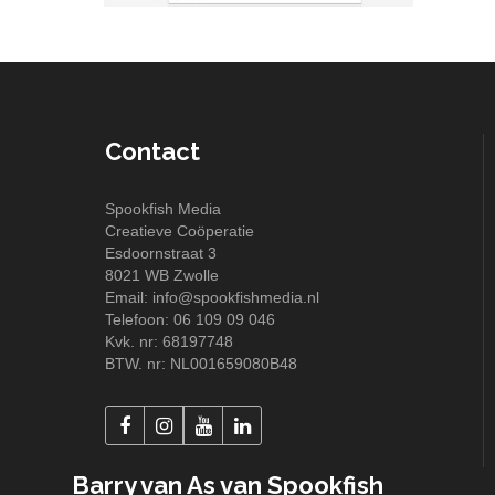
Contact
Spookfish Media
Creatieve Coöperatie
Esdoornstraat 3
8021 WB Zwolle
Email:
info@spookfishmedia.nl
Telefoon:
06 109 09 046
Kvk. nr: 68197748
BTW. nr: NL001659080B48
Barry van As van Spookfish