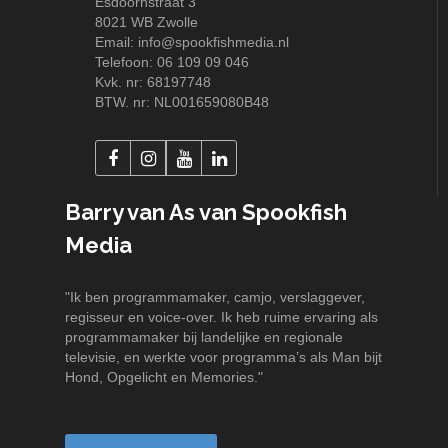
Esdoornstraat 3
8021 WB Zwolle
Email:
info@spookfishmedia.nl
Telefoon:
06 109 09 046
Kvk. nr: 68197748
BTW. nr: NL001659080B48
Barry van As van Spookfish
Media
"Ik ben programmamaker, camjo, verslaggever,
regisseur en voice-over. Ik heb ruime ervaring als
programmamaker bij landelijke en regionale
televisie, en werkte voor programma’s als Man bijt
Hond, Opgelicht en Memories."